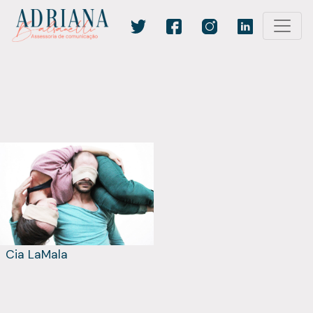
Cia LaMala